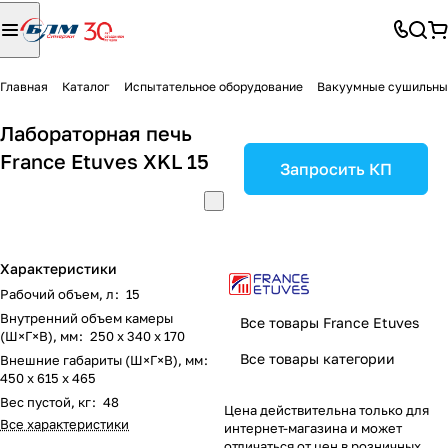
Главная
Каталог
Испытательное оборудование
Вакуумные сушильн
Лабораторная печь
France Etuves XKL 15
Запросить КП
Характеристики
Рабочий объем, л
:
15
Внутренний объем камеры
Все товары France Etuves
(Ш×Г×В), мм
:
250 х 340 х 170
Все товары категории
Внешние габариты (Ш×Г×В), мм
:
450 х 615 х 465
Вес пустой, кг
:
48
Цена действительна только для
Все характеристики
интернет-магазина и может
отличаться от цен в розничных