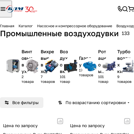
Главная
Каталог
Насосное и компрессорное оборудование
Воздуход
Промышленные воздуходувки
133
Винт
Вихре
Воз
Рот
Турбо
овые
вые
дух
Газод
аци
возду
возд
возду
оду
увки
онн
ходув
17
уход
ходув
вки
ые
ки
товаров
2
7
101
101
9
увки
ки
Рут
воз
товара
товаров
товар
товар
товаров
с
дух
оду
вки
Все фильтры
По возрастанию сортировки
Цена по запросу
Цена по запросу