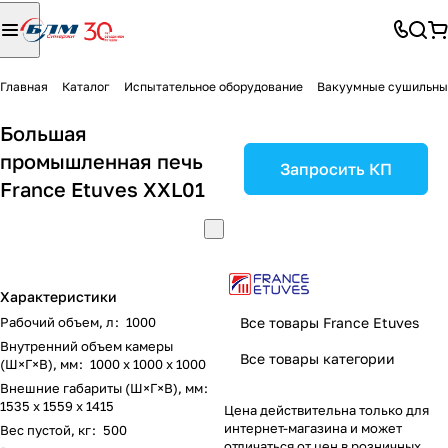
Главная
Каталог
Испытательное оборудование
Вакуумные сушильн
Большая
промышленная печь
Запросить КП
France Etuves XXL01
Характеристики
Рабочий объем, л
:
1000
Все товары France Etuves
Внутренний объем камеры
Все товары категории
(Ш×Г×В), мм
:
1000 х 1000 х 1000
Внешние габариты (Ш×Г×В), мм
:
1535 х 1559 х 1415
Цена действительна только для
интернет-магазина и может
Вес пустой, кг
:
500
отличаться от цен в розничных