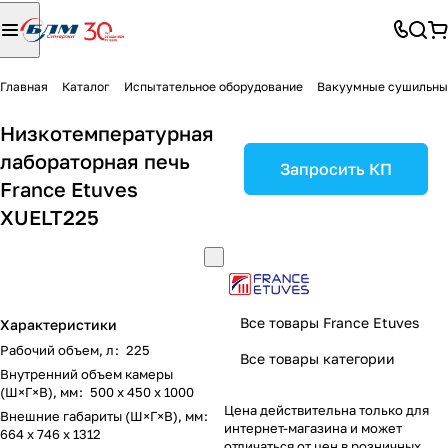
Главная
Каталог
Испытательное оборудование
Вакуумные сушильн
Низкотемпературная
лабораторная печь
Запросить КП
France Etuves
XUELT225
Все товары France Etuves
Характеристики
Рабочий объем, л
:
225
Все товары категории
Внутренний объем камеры
(Ш×Г×В), мм
:
500 х 450 х 1000
Цена действительна только для
Внешние габариты (Ш×Г×В), мм
:
интернет-магазина и может
664 х 746 х 1312
отличаться от цен в розничных