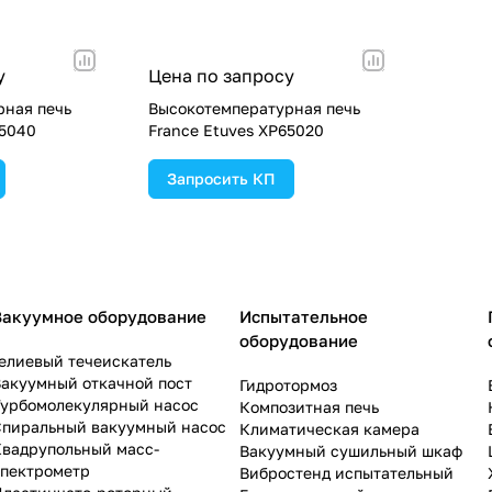
у
Цена по запросу
рная печь
Высокотемпературная печь
65040
France Etuves XP65020
Запросить КП
Вакуумное оборудование
Испытательное
оборудование
елиевый течеискатель
акуумный откачной пост
Гидротормоз
Турбомолекулярный насос
Композитная печь
Спиральный вакуумный насос
Климатическая камера
Квадрупольный масс-
Вакуумный сушильный шкаф
спектрометр
Вибростенд испытательный