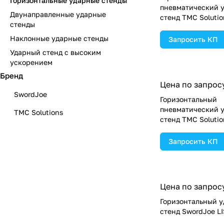
Горизонтальные ударные стенды
пневматический 
Двунаправленные ударные
стенд TMC Soluti
стенды
Наклонные ударные стенды
Запросить КП
Ударный стенд с высоким
ускорением
Бренд
Цена по запрос
SwordJoe
Горизонтальный
пневматический 
TMC Solutions
стенд TMC Soluti
Запросить КП
Цена по запрос
Горизонтальный 
стенд SwordJoe LI