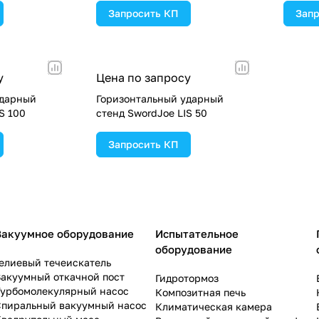
Запросить КП
Запр
у
Цена по запросу
ударный
Горизонтальный ударный
S 100
стенд SwordJoe LIS 50
Запросить КП
Вакуумное оборудование
Испытательное
оборудование
елиевый течеискатель
акуумный откачной пост
Гидротормоз
Турбомолекулярный насос
Композитная печь
Спиральный вакуумный насос
Климатическая камера