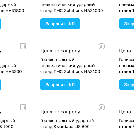
ударный
пневматический ударный
пневма
ons HAS1800
стенд TMC Solutions HAS1000
стенд 
Запросить КП
Запр
у
Цена по запросу
Цена 
Горизонтальный
Горизо
ударный
пневматический ударный
пневма
ons HAS200
стенд TMC Solutions HAS100
стенд 
Запросить КП
Запр
у
Цена по запросу
Цена 
ударный
Горизонтальный ударный
Горизо
S 1000
стенд SwordJoe LIS 600
стенд 