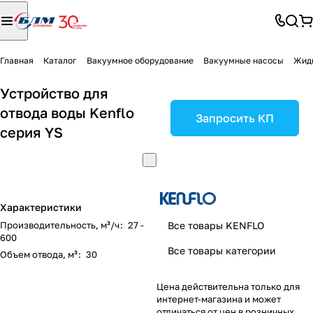
Главная
Каталог
Вакуумное оборудование
Вакуумные насосы
Жид
Устройство для
отвода воды Kenflo
Запросить КП
серия YS
Характеристики
Производительность, м³/ч
:
27 -
Все товары KENFLO
600
Все товары категории
Объем отвода, м³
:
30
Цена действительна только для
интернет-магазина и может
отличаться от цен в розничных