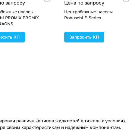
по запросу
Цена по запросу
обежные насосы
Центробежные насосы
hi PROMIX PROMIX
Robuschi E-Series
RACNS
осить КП
Запросить КП
ировки различных типов жидкостей в тяжелых условиях
аря своим характеристикам и надежным компонентам.