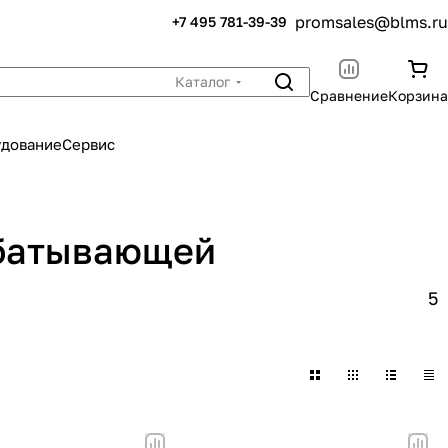
promsales@blms.ru
+7 495 781-39-39
Каталог
Сравнение
Корзина
удование
Сервис
абатывающей
5