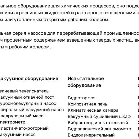
деальное оборудование для химических процессов, оно подх
х или агрессивных жидкостей и растворов с взвешенными 
м или утопленным открытым рабочим колесом.
альная серия насосов для перерабатывающей промышленност
м процентным содержанием взвешенных твердых частиц, в
тым рабочим колесом.
Вакуумное оборудование
Испытательное
оборудование
елиевый течеискатель
акуумный откачной пост
Гидротормоз
Турбомолекулярный насос
Композитная печь
Спиральный вакуумный насос
Климатическая камера
Квадрупольный масс-
Вакуумный сушильный шкаф
спектрометр
Вибростенд испытательный
Пластинчато-роторный
Гидравлический динамометр
вакуумный насос
Видеоизмерительный