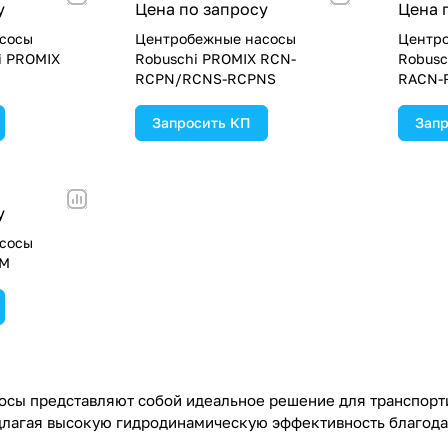
у
Цена по запросу
Цена 
сосы
Центробежные насосы
Центр
i PROMIX
Robuschi PROMIX RCN-
Robusc
RCPN/RCNS-RCPNS
RACN-
Запросить КП
Запр
у
сосы
EM
сы представляют собой идеальное решение для транспорт
длагая высокую гидродинамическую эффективность благод