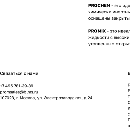
PROCHEM
- это и
химически инертны
оснащены закрыты
PROMIX
- это иде
жидкости с высоки
утопленным откры
Связаться с нами
Г
+7 495 781-39-39
В
promsales@blms.ru
107023, г. Москва, ул. Электрозаводская, д.24