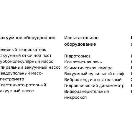
Вакуумное оборудование
Испытательное
оборудование
елиевый течеискатель
акуумный откачной пост
Гидротормоз
Турбомолекулярный насос
Композитная печь
Спиральный вакуумный насос
Климатическая камера
Квадрупольный масс-
Вакуумный сушильный шкаф
спектрометр
Вибростенд испытательный
Пластинчато-роторный
Гидравлический динамометр
вакуумный насос
Видеоизмерительный
микроскоп