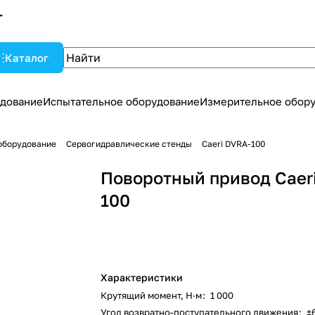
Каталог
дование
Испытательное оборудование
Измерительное обор
оборудование
Сервогидравлические стенды
Caeri DVRA-100
Поворотный привод Caer
100
Характеристики
Крутящий момент, Н·м
:
1 000
Угол возвратно-поступательного движения
:
±