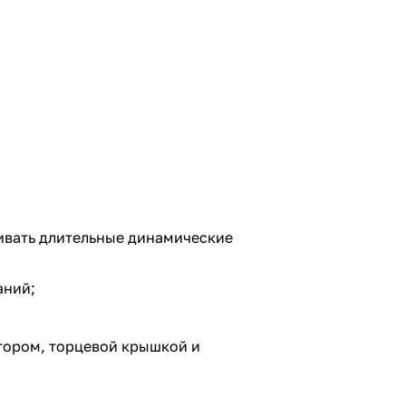
ивать длительные динамические
аний;
тором, торцевой крышкой и