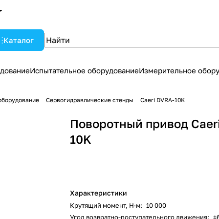
Каталог
дование
Испытательное оборудование
Измерительное обор
оборудование
Сервогидравлические стенды
Caeri DVRA-10K
Поворотный привод Caer
10K
Характеристики
Крутящий момент, Н·м
:
10 000
Угол возвратно-поступательного движения
:
±