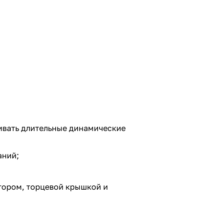
ивать длительные динамические
аний;
тором, торцевой крышкой и