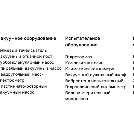
Вакуумное оборудование
Испытательное
оборудование
елиевый течеискатель
акуумный откачной пост
Гидротормоз
Турбомолекулярный насос
Композитная печь
Спиральный вакуумный насос
Климатическая камера
Квадрупольный масс-
Вакуумный сушильный шкаф
спектрометр
Вибростенд испытательный
Пластинчато-роторный
Гидравлический динамометр
вакуумный насос
Видеоизмерительный
микроскоп