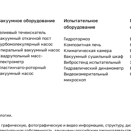
Вакуумное оборудование
Испытательное
оборудование
елиевый течеискатель
акуумный откачной пост
Гидротормоз
Турбомолекулярный насос
Композитная печь
Спиральный вакуумный насос
Климатическая камера
Квадрупольный масс-
Вакуумный сушильный шкаф
спектрометр
Вибростенд испытательный
Пластинчато-роторный
Гидравлический динамометр
вакуумный насос
Видеоизмерительный
микроскоп
ологии
.
ую, графическую, фотографическую и видео информацию, структуру, 
еллектуальную собственность, защищены российским законодательст