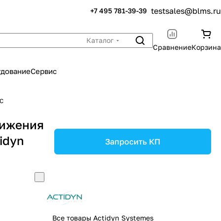
testsales@blms.ru
+7 495 781-39-39
Каталог
Сравнение
Корзина
удование
Сервис
TC
вижения
idyn
Запросить КП
Все товары Actidyn Systemes