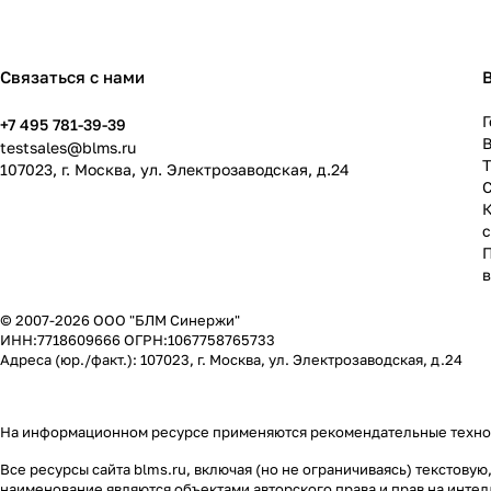
Связаться с нами
Г
+7 495 781-39-39
В
testsales@blms.ru
107023, г. Москва, ул. Электрозаводская, д.24
© 2007-2026 ООО "БЛМ Синержи"
ИНН:7718609666 ОГРН:1067758765733
Адреса (юр./факт.): 107023, г. Москва, ул. Электрозаводская, д.24
На информационном ресурсе применяются
рекомендательные техн
Все ресурсы сайта blms.ru, включая (но не ограничиваясь) текстов
наименование являются объектами авторского права и прав на инт