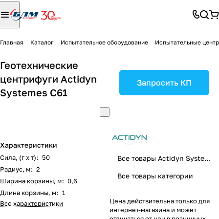
Главная
Каталог
Испытательное оборудование
Испытательные цент
Геотехнические
центрифуги Actidyn
Запросить КП
Systemes C61
Характеристики
Сила, (г х т)
:
50
Все товары Actidyn Systemes
Радиус, м
:
2
Все товары категории
Ширина корзины, м
:
0,6
Длина корзины, м
:
1
Цена действительна только для
Все характеристики
интернет-магазина и может
отличаться от цен в розничных