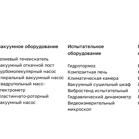
Вакуумное оборудование
Испытательное
оборудование
елиевый течеискатель
акуумный откачной пост
Гидротормоз
Турбомолекулярный насос
Композитная печь
Спиральный вакуумный насос
Климатическая камера
Квадрупольный масс-
Вакуумный сушильный шкаф
спектрометр
Вибростенд испытательный
Пластинчато-роторный
Гидравлический динамометр
вакуумный насос
Видеоизмерительный
микроскоп