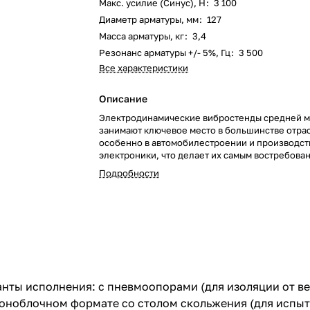
Макс. усилие (Синус), Н
:
3 100
Диаметр арматуры, мм
:
127
Масса арматуры, кг
:
3,4
Резонанс арматуры +/- 5%, Гц
:
3 500
Все характеристики
Описание
Электродинамические вибростенды средней 
занимают ключевое место в большинстве отра
особенно в автомобилестроении и производст
электроники, что делает их самым востребова
решением на рынке
Подробности
нты исполнения: с пневмоопорами (для изоляции от ве
моноблочном формате со столом скольжения (для испыт