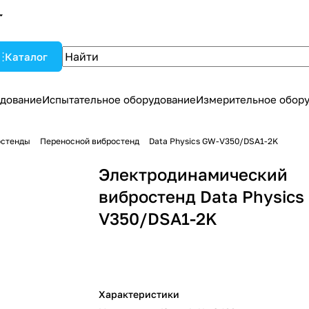
Каталог
дование
Испытательное оборудование
Измерительное обор
остенды
Переносной вибростенд
Data Physics GW-V350/DSA1-2K
Электродинамический
вибростенд Data Physics
V350/DSA1-2K
Характеристики