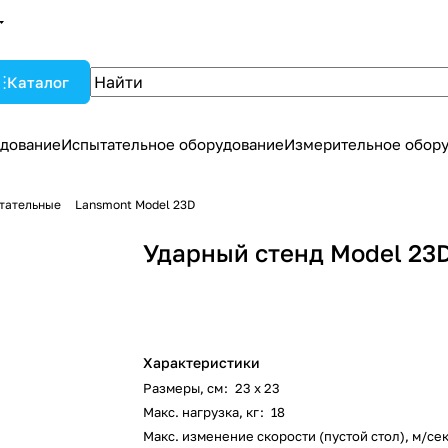
Каталог
дование
Испытательное оборудование
Измерительное обор
тательные
Lansmont Model 23D
Ударный стенд Model 23
Характеристики
Размеры, см
:
23 х 23
Макс. нагрузка, кг
:
18
Макс. изменение скорости (пустой стол), м/се