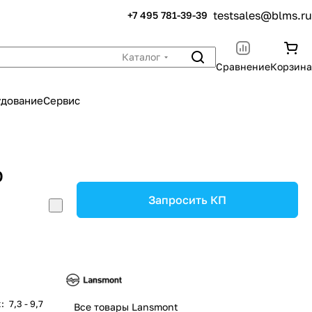
testsales@blms.ru
+7 495 781-39-39
Каталог
Сравнение
Корзина
удование
Сервис
D
Запросить КП
к
:
7,3 - 9,7
Все товары Lansmont