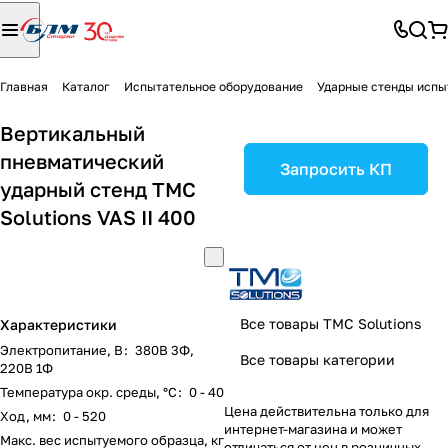
Главная
Каталог
Испытательное оборудование
Ударные стенды испы
Вертикальный
пневматический
Запросить КП
ударный стенд TMC
Solutions VAS II 400
Все товары TMC Solutions
Характеристики
Электропитание, В
:
380В 3Ф,
Все товары категории
220В 1Ф
Температура окр. среды, °C
:
0 - 40
Цена действительна только для
Ход, мм
:
0 - 520
интернет-магазина и может
Макс. вес испытуемого образца, кг
отличаться от цен в розничных