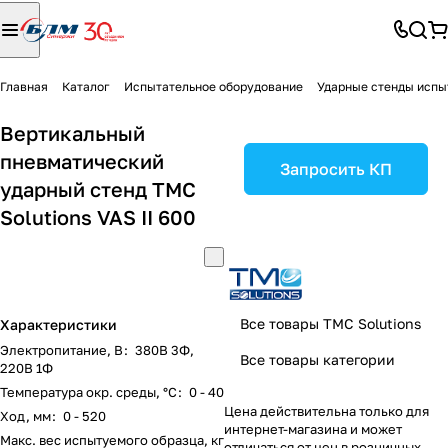
Главная
Каталог
Испытательное оборудование
Ударные стенды испы
Вертикальный
пневматический
Запросить КП
ударный стенд TMC
Solutions VAS II 600
Все товары TMC Solutions
Характеристики
Электропитание, В
:
380В 3Ф,
Все товары категории
220В 1Ф
Температура окр. среды, °C
:
0 - 40
Цена действительна только для
Ход, мм
:
0 - 520
интернет-магазина и может
Макс. вес испытуемого образца, кг
отличаться от цен в розничных