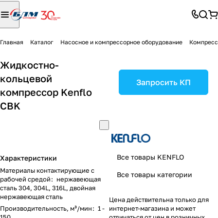
Главная
Каталог
Насосное и компрессорное оборудование
Компресс
Жидкостно-
кольцевой
Запросить КП
компрессор Kenflo
CBK
Все товары KENFLO
Характеристики
Материалы контактирующие с
Все товары категории
рабочей средой
:
нержавеющая
сталь 304, 304L, 316L, двойная
нержавеющая сталь
Цена действительна только для
Производительность, м³/мин
:
1 -
интернет-магазина и может
150
отличаться от цен в розничных