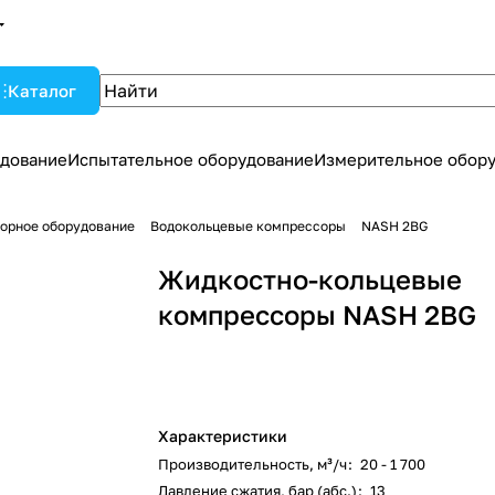
Каталог
дование
Испытательное оборудование
Измерительное обор
орное оборудование
Водокольцевые компрессоры
NASH 2BG
Жидкостно-кольцевые
компрессоры NASH 2BG
Характеристики
Производительность, м³/ч
:
20 - 1 700
Давление сжатия, бар (абс.)
:
13