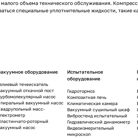
 малого объема технического обслуживания. Компресс
ваться специальные уплотнительные жидкости, такие к
Вакуумное оборудование
Испытательное
оборудование
елиевый течеискатель
акуумный откачной пост
Гидротормоз
Турбомолекулярный насос
Композитная печь
Спиральный вакуумный насос
Климатическая камера
Квадрупольный масс-
Вакуумный сушильный шкаф
спектрометр
Вибростенд испытательный
Пластинчато-роторный
Гидравлический динамометр
вакуумный насос
Видеоизмерительный
микроскоп