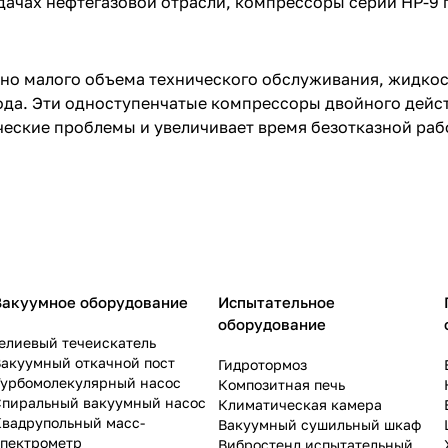
дачах нефтегазовой отрасли, компрессоры серии HP-9 
ьно малого объема технического обслуживания, жидко
ода. Эти одноступенчатые компрессоры двойного дейс
ческие проблемы и увеличивает время безотказной раб
Вакуумное оборудование
Испытательное
оборудование
елиевый течеискатель
акуумный откачной пост
Гидротормоз
Турбомолекулярный насос
Композитная печь
Спиральный вакуумный насос
Климатическая камера
Квадрупольный масс-
Вакуумный сушильный шкаф
спектрометр
Вибростенд испытательный