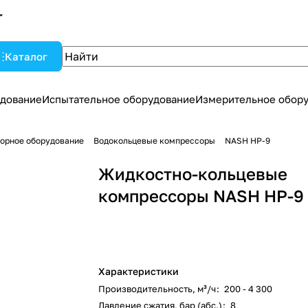
Каталог
дование
Испытательное оборудование
Измерительное обор
орное оборудование
Водокольцевые компрессоры
NASH HP-9
Жидкостно-кольцевые
компрессоры NASH HP-9
Характеристики
Производительность, м³/ч
:
200 - 4 300
Давление сжатия, бар (абс.)
:
8