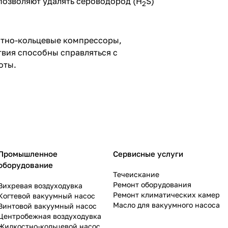
позволяют удалять сероводород (H
S)
2
стно-кольцевые компрессоры,
твия способны справляться с
оты.
Промышленное
Сервисные услуги
оборудование
Течеискание
Ремонт оборудования
Вихревая воздуходувка
Ремонт климатических камер
Когтевой вакуумный насос
Масло для вакуумного насоса
Винтовой вакуумный насос
Центробежная воздуходувка
Жидкостно-кольцевой насос