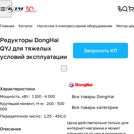
Главная
Каталог
Насосное и компрессорное оборудование
Мотор-ре
Редукторы DongHai
QYJ для тяжелых
Запросить КП
условий эксплуатации
Характеристики
Мощность, кВт
:
1 100 - 4 000
Все товары DongHai
Крутящий момент, Н·м
:
200 - 500
Все товары категории
000
Передаточное число
:
1,25 - 450,0
Цена действительна только для
интернет-магазина и может
Описание
отличаться от цен в розничных