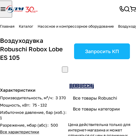
Главная
Каталог
Насосное и компрессорное оборудование
Воздуход
Воздуходувка
Robuschi Robox Lobe
Запросить КП
ES 105
Характеристики
Производительность, м³/ч
:
3 370
Все товары Robuschi
Мощность, кВт
:
75 - 132
Все товары категории
Избыточное давление, бар (изб.)
:
1
Цена действительна только для
Разрежение, мбар (абс)
:
500
интернет-магазина и может
Все характеристики
отличаться от цен в розничных