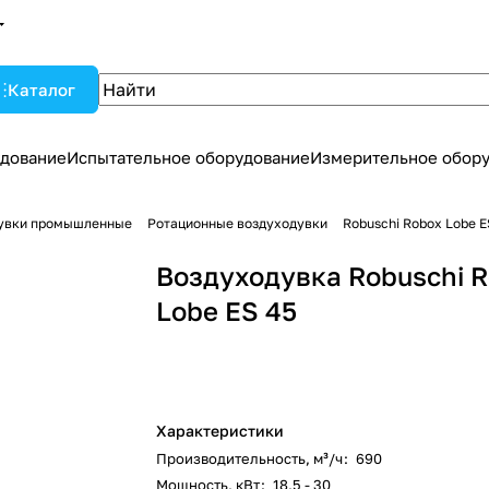
Каталог
дование
Испытательное оборудование
Измерительное обор
увки промышленные
Ротационные воздуходувки
Robuschi Robox Lobe E
Воздуходувка Robuschi 
Lobe ES 45
Характеристики
Производительность, м³/ч
:
690
Мощность, кВт
:
18,5 - 30