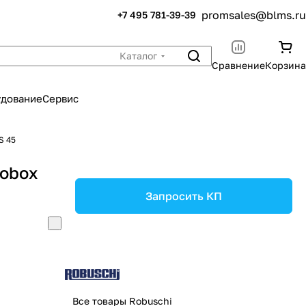
promsales@blms.ru
+7 495 781-39-39
Каталог
Сравнение
Корзина
удование
Сервис
S 45
Robox
Запросить КП
Все товары Robuschi