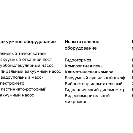
Вакуумное оборудование
Испытательное
оборудование
елиевый течеискатель
акуумный откачной пост
Гидротормоз
Турбомолекулярный насос
Композитная печь
Спиральный вакуумный насос
Климатическая камера
Квадрупольный масс-
Вакуумный сушильный шкаф
спектрометр
Вибростенд испытательный
Пластинчато-роторный
Гидравлический динамометр
вакуумный насос
Видеоизмерительный
микроскоп