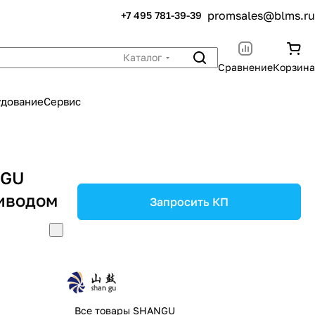
promsales@blms.ru
+7 495 781-39-39
Каталог
Сравнение
Корзина
удование
Сервис
NGU
иводом
Запросить КП
Все товары SHANGU