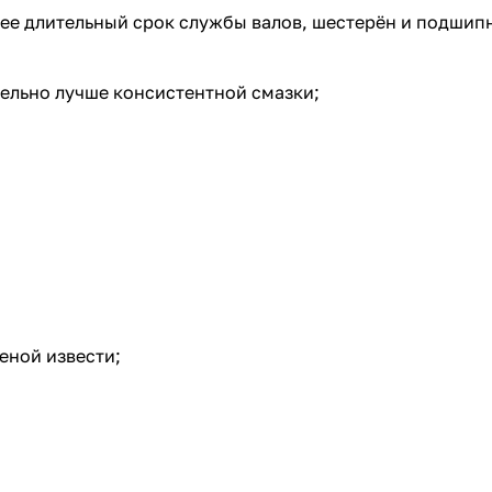
лее длительный срок службы валов, шестерён и подшип
ельно лучше консистентной смазки;
еной извести;