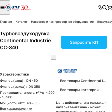
Главная
Каталог
Насосное и компрессорное оборудование
Воздуход
Турбовоздуходувка
Continental Industrie
Запросить КП
CC-340
Характеристики
Фланец (вход)
:
DN 450
Все товары Continental Industrie
Фланец (выход)
:
DN 350
Все товары категории
Производительность, м³/ч
:
4 200
- 18 500
Цена действительна только для
Мощность, кВт
:
40 - 850
интернет-магазина и может
Все характеристики
отличаться от цен в розничных