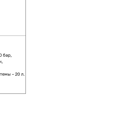
0 бар,
н,
темы – 20 л.