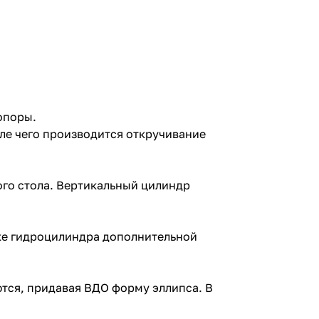
опоры.
ле чего производится откручивание
ого стола. Вертикальный цилиндр
ке гидроцилиндра дополнительной
тся, придавая ВДО форму эллипса. В