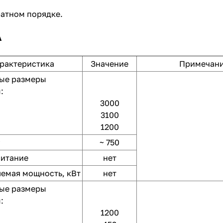
ратном порядке.
А
рактеристика
Значение
Примечан
ые размеры
:
3000
3100
1200
~ 750
питание
нет
емая мощность, кВт
нет
ые размеры
:
1200