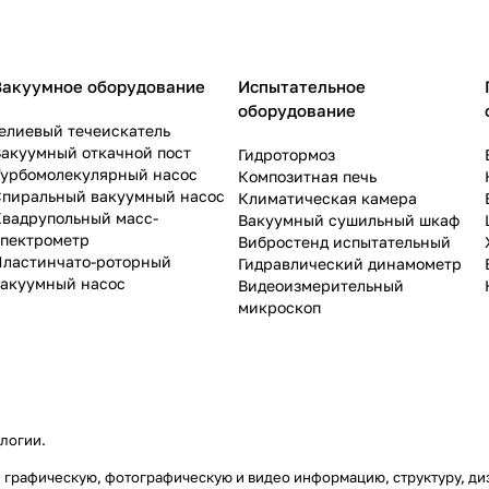
Вакуумное оборудование
Испытательное
оборудование
елиевый течеискатель
акуумный откачной пост
Гидротормоз
Турбомолекулярный насос
Композитная печь
Спиральный вакуумный насос
Климатическая камера
Квадрупольный масс-
Вакуумный сушильный шкаф
спектрометр
Вибростенд испытательный
Пластинчато-роторный
Гидравлический динамометр
вакуумный насос
Видеоизмерительный
микроскоп
ологии
.
ую, графическую, фотографическую и видео информацию, структуру, 