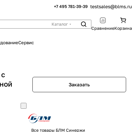
testsales@blms.ru
+7 495 781-39-39
Каталог
Сравнение
Корзина
удование
Сервис
 с
ьной
Заказать
Все товары БЛМ Синержи