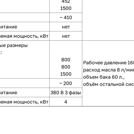
452
1500
~ 410
питание
нет
емая мощность, кВт
нет
ые размеры
:
800
Рабочее давление 16
800
расход масла 8 л/ми
1500
объем бака 60 л.,
~ 200
объём остальной сис
питание
380 В 3 фазы
емая мощность, кВт
4