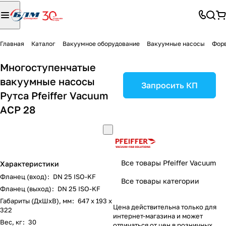
Главная
Каталог
Вакуумное оборудование
Вакуумные насосы
Фор
Многоступенчатые
вакуумные насосы
Запросить КП
Рутса Pfeiffer Vacuum
ACP 28
Все товары Pfeiffer Vacuum
Характеристики
Фланец (вход)
:
DN 25 ISO-KF
Все товары категории
Фланец (выход)
:
DN 25 ISO-KF
Габариты (ДxШxВ), мм
:
647 x 193 x
Цена действительна только для
322
интернет-магазина и может
Вес, кг
:
30
отличаться от цен в розничных