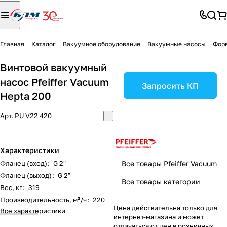
Главная
Каталог
Вакуумное оборудование
Вакуумные насосы
Фор
Винтовой вакуумный
насос Pfeiffer Vacuum
Запросить КП
Hepta 200
Арт.
PU V22 420
Характеристики
Фланец (вход)
:
G 2"
Все товары Pfeiffer Vacuum
Фланец (выход)
:
G 2"
Все товары категории
Вес, кг
:
319
Производительность, м³/ч
:
220
Цена действительна только для
Все характеристики
интернет-магазина и может
отличаться от цен в розничных