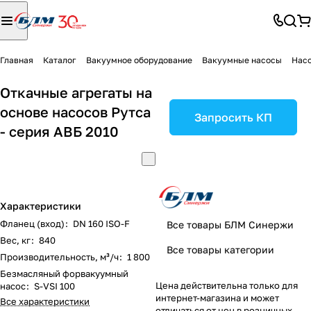
Главная
Каталог
Вакуумное оборудование
Вакуумные насосы
Насо
Откачные агрегаты на
основе насосов Рутса
Запросить КП
- серия АВБ 2010
Характеристики
Фланец (вход)
:
DN 160 ISO-F
Все товары БЛМ Синержи
Вес, кг
:
840
Все товары категории
Производительность, м³/ч
:
1 800
Безмасляный форвакуумный
Цена действительна только для
насос
:
S-VSI 100
интернет-магазина и может
Все характеристики
отличаться от цен в розничных