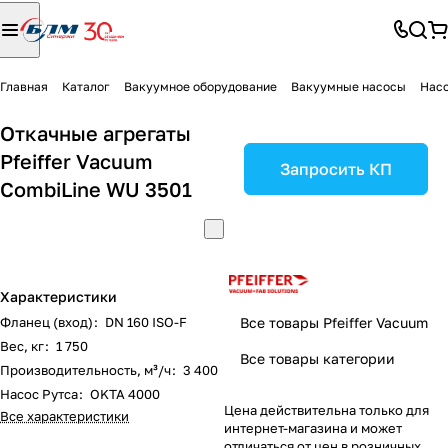
Главная
Каталог
Вакуумное оборудование
Вакуумные насосы
Насо
Откачные агрегаты
Pfeiffer Vacuum
Запросить КП
CombiLine WU 3501
Характеристики
Фланец (вход)
:
DN 160 ISO-F
Все товары Pfeiffer Vacuum
Вес, кг
:
1 750
Все товары категории
Производительность, м³/ч
:
3 400
Насос Рутса
:
OKTA 4000
Цена действительна только для
Все характеристики
интернет-магазина и может
отличаться от цен в розничных