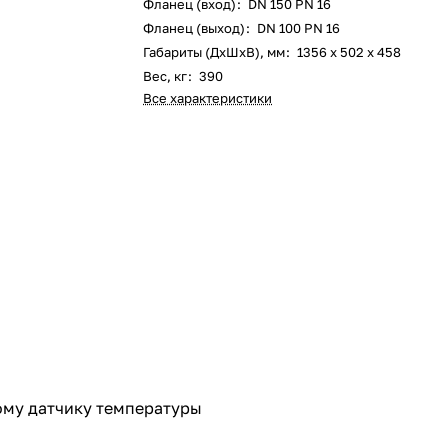
Фланец (вход)
:
DN 150 PN 16
Фланец (выход)
:
DN 100 PN 16
Габариты (ДxШxВ), мм
:
1356 x 502 x 458
Вес, кг
:
390
Все характеристики
ому датчику температуры