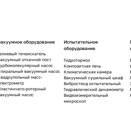
Вакуумное оборудование
Испытательное
оборудование
елиевый течеискатель
акуумный откачной пост
Гидротормоз
Турбомолекулярный насос
Композитная печь
Спиральный вакуумный насос
Климатическая камера
Квадрупольный масс-
Вакуумный сушильный шкаф
спектрометр
Вибростенд испытательный
Пластинчато-роторный
Гидравлический динамометр
вакуумный насос
Видеоизмерительный
микроскоп