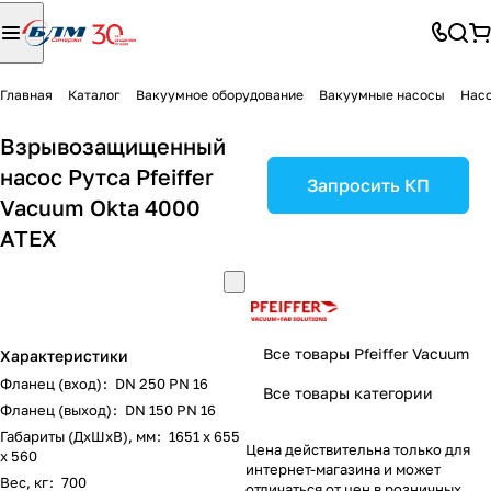
Главная
Каталог
Вакуумное оборудование
Вакуумные насосы
Насо
Взрывозащищенный
насос Рутса Pfeiffer
Запросить КП
Vacuum Okta 4000
ATEX
Все товары Pfeiffer Vacuum
Характеристики
Фланец (вход)
:
DN 250 PN 16
Все товары категории
Фланец (выход)
:
DN 150 PN 16
Габариты (ДxШxВ), мм
:
1651 x 655
Цена действительна только для
x 560
интернет-магазина и может
Вес, кг
:
700
отличаться от цен в розничных