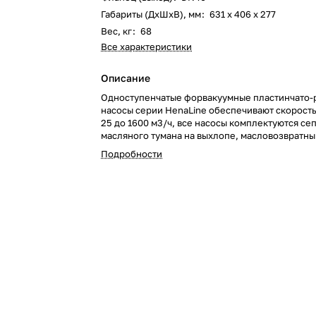
Габариты (ДxШxВ), мм
:
631 х 406 х 277
Вес, кг
:
68
Все характеристики
Описание
Одноступенчатые форвакуумные пластинчато-
насосы серии HenaLine обеспечивают скорость
25 до 1600 м3/ч, все насосы комплектуются с
масляного тумана на выхлопе, масловозвратны
защитными клапанами.
Подробности