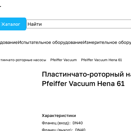
Каталог
дование
Испытательное оборудование
Измерительное обор
тинчато-роторные насосы
Pfeiffer Vacuum
Pfeiffer Vacuum Hena 61
Пластинчато-роторный н
Pfeiffer Vacuum Hena 61
Характеристики
Фланец (вход)
:
DN40
Фланец (выход)
:
DN40