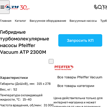
Главная
Каталог
Вакуумное оборудование
Вакуумные насосы
Тур
Гибридные
турбомолекулярные
Запросить КП
насосы Pfeiffer
Vacuum ATP 2300M
Все товары Pfeiffer Vacuum
Характеристики
Габариты (ДxШxВ), мм
:
315 x 278
Все товары категории
Вес, кг
:
52
Температура охлаждающей
Цена действительна только для
жидкости, °C
:
15–40
интернет-магазина и может
Частота вращения, об/мин
:
31 000
отличаться от цен в розничных