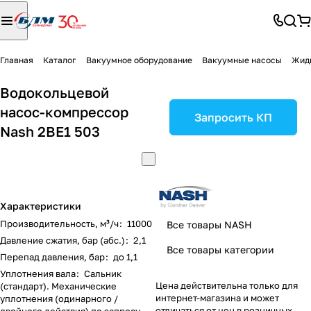
Главная
Каталог
Вакуумное оборудование
Вакуумные насосы
Жид
Водокольцевой
насос-компрессор
Запросить КП
Nash 2BE1 503
Характеристики
Производительность, м³/ч
:
11000
Все товары NASH
Давление сжатия, бар (абс.)
:
2,1
Все товары категории
Перепад давления, бар
:
до 1,1
Уплотнения вала
:
Сальник
Цена действительна только для
(стандарт). Механические
интернет-магазина и может
уплотнения (одинарного /
отличаться от цен в розничных