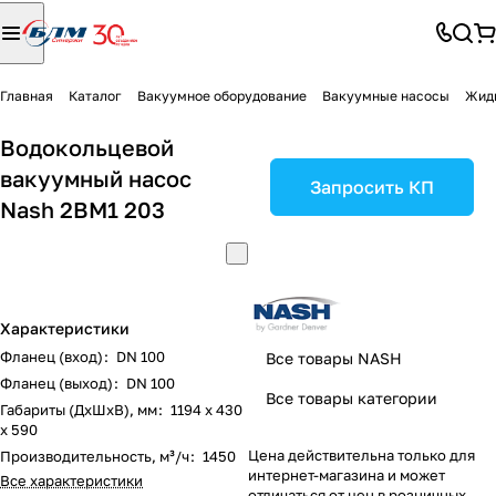
Главная
Каталог
Вакуумное оборудование
Вакуумные насосы
Жид
Водокольцевой
вакуумный насос
Запросить КП
Nash 2BM1 203
Характеристики
Фланец (вход)
:
DN 100
Все товары NASH
Фланец (выход)
:
DN 100
Все товары категории
Габариты (ДxШxВ), мм
:
1194 х 430
х 590
Цена действительна только для
Производительность, м³/ч
:
1450
интернет-магазина и может
Все характеристики
отличаться от цен в розничных