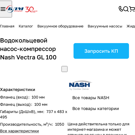
Главная
Каталог
Вакуумное оборудование
Вакуумные насосы
Жид
Водокольцевой
насос-компрессор
Запросить КП
Nash Vectra GL 100
Характеристики
Фланец (вход)
:
100 мм
Все товары NASH
Фланец (выход)
:
100 мм
Все товары категории
Габариты (ДxШxВ), мм
:
737 х 483 х
495
Цена действительна только для
Производительность, м³/ч
:
1050
интернет-магазина и может
Все характеристики
отличаться от цен в розничных