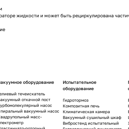
м
параторе жидкости и может быть рециркулирована части
ние
Вакуумное оборудование
Испытательное
оборудование
елиевый течеискатель
акуумный откачной пост
Гидротормоз
Турбомолекулярный насос
Композитная печь
Спиральный вакуумный насос
Климатическая камера
Квадрупольный масс-
Вакуумный сушильный шкаф
спектрометр
Вибростенд испытательный
Пластинчато-роторный
Гидравлический динамометр