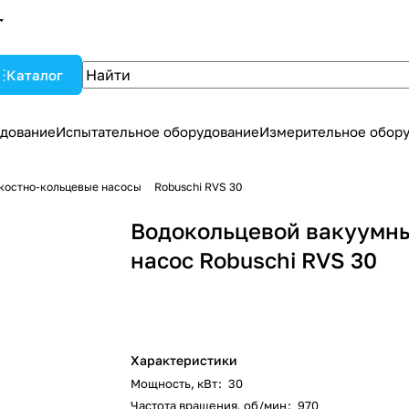
Каталог
дование
Испытательное оборудование
Измерительное обор
костно-кольцевые насосы
Robuschi RVS 30
Водокольцевой вакуумн
насос Robuschi RVS 30
Характеристики
Мощность, кВт
:
30
Частота вращения, об/мин
:
970